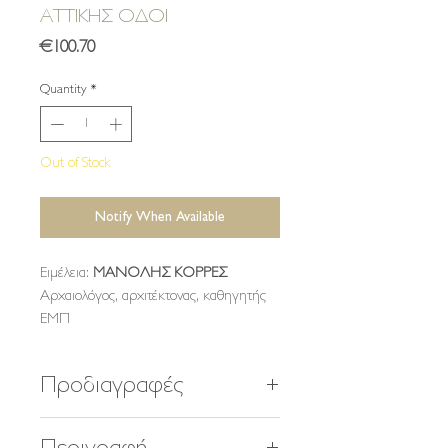
ΑΤΤΙΚΗΣ ΟΔOI
Price
€100.70
Quantity
*
Out of Stock
Notify When Available
Ειμέλεια:
ΜΑΝΟΛΗΣ ΚΟΡΡΕΣ
Αρχαιολόγος, αρχιτέκτονας, καθηγητής
ΕΜΠ
Προδιαγραφές
250 σελίδες, 150 φωτογραφίες και