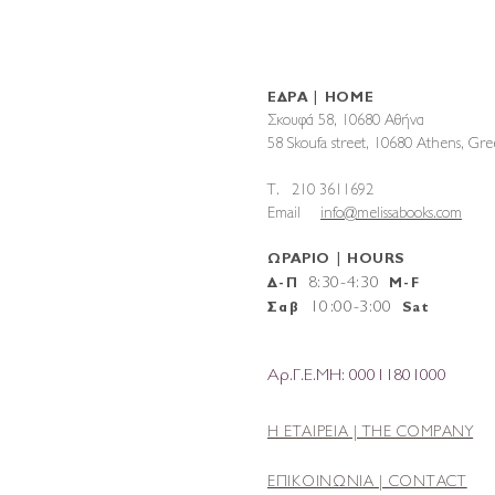
ΕΔΡΑ | HOME
Σκουφά 58, 10680 Αθήνα
58 Skoufa street, 10680 Athens, G
T. 210 3611692
Email
info@melissabooks.com
ΩΡΑΡΙΟ | HOURS
8:30-4:30
Δ-Π
M-F
10
:
00-3:00
Σαβ
Sat
Αρ.Γ.Ε.ΜΗ: 00011801000
Η ΕΤΑΙΡΕΙΑ |
THE COMPANY
ΕΠΙΚΟΙΝΩΝΙΑ | CONTACT