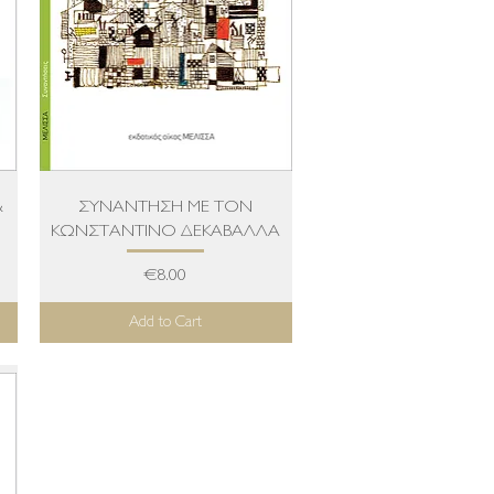
Quick View
&
ΣΥΝΑΝΤΗΣΗ ΜΕ ΤΟΝ
Α
ΚΩΝΣΤΑΝΤΙΝΟ ΔΕΚΑΒΑΛΛΑ
Price
€8.00
Add to Cart