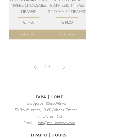
ΜΙΚΡΕΣ ΣΠΟΥΔΑΙΕΣ
ΔΙΑΚΡΙΣΕΙΣ, ΜΙΚΡΕΣ
ΠΡΑΞΕΙΣ
ΣΠΟΥΔΑΙΕΣ ΠΡΑΞΕΙΣ
Price
Price
€14.00
€14.00
Add to Cart
Add to Cart
1
/
1
ΕΔΡΑ | HOME
Σκουφά 58, 10680 Αθήνα
58 Skoufa street, 10680 Athens, Greece
T. 210 3611692
Email
info@melissabooks.com
ΩΡΑΡΙΟ | HOURS