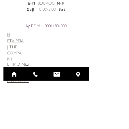
8:30-4:30
Δ-Π
M-F
10
:
00-3:00
Σαβ
Sat
Αρ.Γ.Ε.ΜΗ:
00011801000
Η
ΕΤΑΙΡΕΙΑ
|
THE
COMPA
NY
ΕΠΙΚΟΙΝΩ
ΝΙΑ |
CONTACT
MEDIA KIT
REPRINTS & PERMISSIONS
GIFTS / CORPORATE
GIFTS
SHOP
Newsletter | Εκδηλώσεις
Κάντε εγγραφή στο NEWSLETTER μας για άμεση