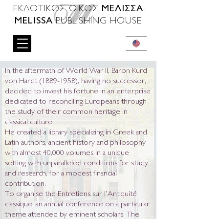
ΜΕΛΙΣΣΑ
ΕΚΔΟΤΙΚΟΣ ΟΙΚΟΣ
MELISSA
PUBLISHING HOUSE
In the aftermath of World War II, Baron Kurd
von Hardt
(1889-1958)
, having no successor,
decided to invest his fortune in an enterprise
dedicated to reconciling Europeans through
the study of their common heritage in
classical culture.
He created a library specializing in Greek and
Latin authors, ancient history and philosophy
with almost 40,000 volumes in a unique
setting with unparalleled conditions for study
and research, for a modest financial
contribution.
To organise the Entretiens sur l’Antiquité
classique, an annual conference on a particular
theme attended by eminent scholars. The