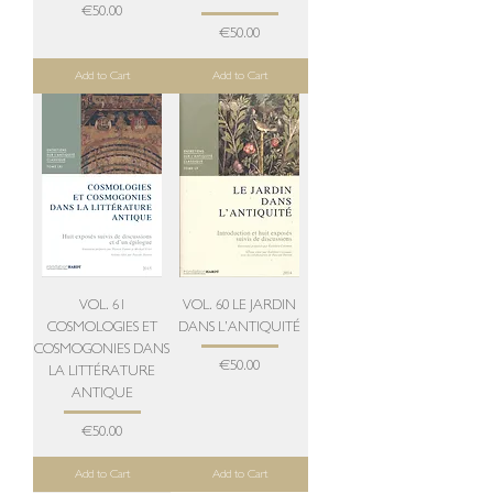
Price
€50.00
Price
€50.00
Add to Cart
Add to Cart
VOL. 61
VOL. 60 LE JARDIN
COSMOLOGIES ET
DANS L’ANTIQUITÉ
COSMOGONIES DANS
Price
€50.00
LA LITTÉRATURE
ANTIQUE
Price
€50.00
Add to Cart
Add to Cart