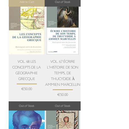
Add to Cart
Out of Stock
VOL. 68 LES
VOL. 67 ÉCRIRE
CONCEPTS DE LA
L’HISTOIRE DE SON
GÉOGRAPHIE
TEMPS, DE
GRECQUE
THUCYDIDE À
AMMIEN MARCELLIN
Price
€50.00
Price
€50.00
Out of Stock
Out of Stock