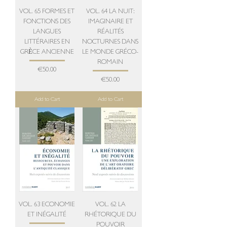
VOL. 65 FORMES ET
VOL. 64 LA NUIT:
FONCTIONS DES
IMAGINAIRE ET
LANGUES
RÉALITÉS
LITTÉRAIRES EN
NOCTURNES DANS
GRÈCE ANCIENNE
LE MONDE GRÉCO-
ROMAIN
Price
€50.00
Price
€50.00
Add to Cart
Add to Cart
VOL. 63 ECONOMIE
VOL. 62 LA
ET INÉGALITÉ
RHÉTORIQUE DU
POUVOIR