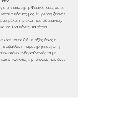
μάτια.
την επιστήμη. Φαεινές ιδέες με τις
ύνεται ο κόσμος μας. Η γνώση ξεκινάει
τάνει μέχρι την άκρη του σύμπαντος.
και εσύ να κάνεις μια τέτοια
κειώσει τα παιδιά με αξίες όπως η
 περιβάλλει, η παρατηρητικότητα, η
 στον στόχο, ενθαρρύνοντάς τα με
 πρωτα γωνιστές της ιστορίας που ζουν.
Νέα έκδοση