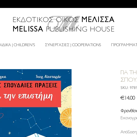
ΜΕΛΙΣΣΑ
ΕΚΔΟΤΙΚΟΣ ΟΙΚΟΣ
MELISSA
PUBLISHING HOUSE
ΙΔΙΚΑ | CHILDREN'S
ΣΥΝΕΡΓΑΣΙΕΣ | COOPERATIONS
ΠΡΟΓΡΑΜΜΑΤΑ
ΓΙΑ Τ
ΣΠΟΥΔ
SKU: 978
P
€14.00
Φρανθίσκ
Εικονογρ
Απόδοση