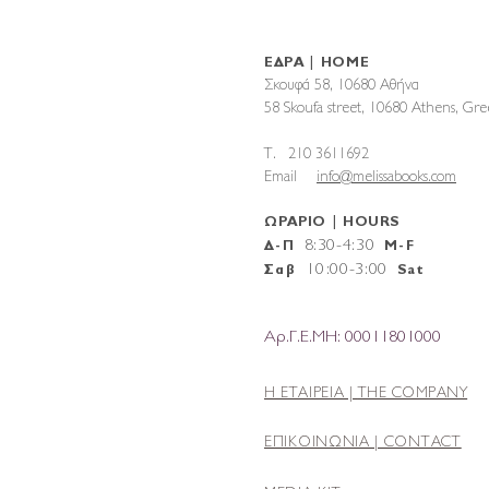
ΕΔΡΑ | HOME
Σκουφά 58, 10680 Αθήνα
58 Skoufa street, 10680 Athens, G
T. 210 3611692
Email
info@melissabooks.com
ΩΡΑΡΙΟ | HOURS
8:30-4:30
Δ-Π
M-F
10
:
00-3:00
Σαβ
Sat
Αρ.Γ.Ε.ΜΗ: 00011801000
Η ΕΤΑΙΡΕΙΑ |
THE COMPANY
ΕΠΙΚΟΙΝΩΝΙΑ | CONTACT