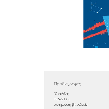
Προδιαγραφές
32 σελίδες
19,5x24 εκ.
σκληρόδετη βιβλιοδεσία