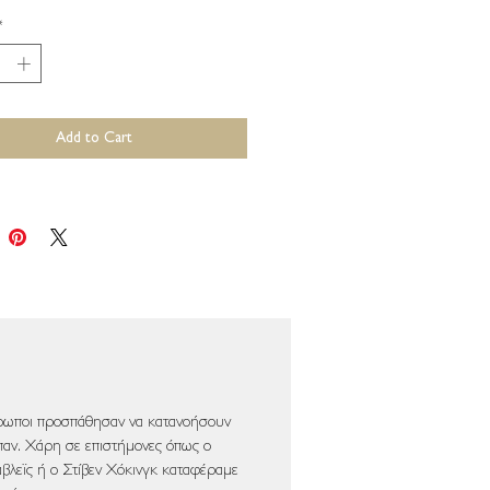
*
Add to Cart
θρωποι προσπάθησαν να κατανοήσουν
παν. Χάρη σε επιστήμονες όπως ο
βλεϊς ή ο Στίβεν Χόκινγκ καταφέραμε