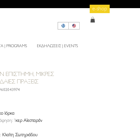
e-shop
 | PROGRAMS
ΕΚΔΗΛΩΣΕΙΣ | EVENTS
ΗΝ ΕΠΙΣΤΗΜΗ, ΜΙΚΡΕΣ
ΑΙΕΣ ΠΡΑΞΕΙΣ
9602043974
rice
ο Ιόρκα
άφηση: Ί
κερ Αϊεσταράν
:
Κλαίτη Σωτηριάδου