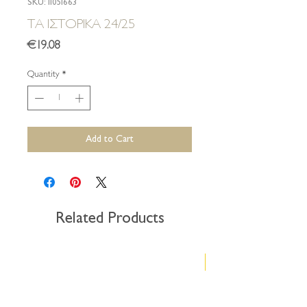
SKU: 11051663
ΤΑ ΙΣΤΟΡΙΚΑ 24/25
Price
€19.08
Quantity
*
Add to Cart
Related Products
Νέα έκδοση