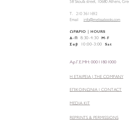
58 Skoufa street, 10680 Athens, G
T. 210 3611692
Email
info@melissabooks.com
ΩΡΑΡΙΟ | HOURS
8:30-4:30
Δ-Π
M-F
10
:
00-3:00
Σαβ
Sat
Αρ.Γ.Ε.ΜΗ: 00011801000
Η ΕΤΑΙΡΕΙΑ |
THE COMPANY
ΕΠΙΚΟΙΝΩΝΙΑ | CONTACT
MEDIA KIT
REPRINTS & PERMISSIONS