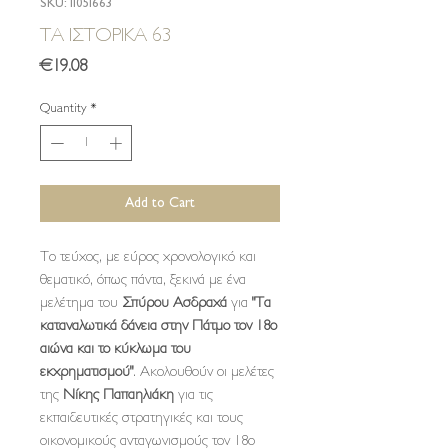
SKU: 11051663
ΤΑ ΙΣΤΟΡΙΚΑ 63
Price
€19.08
Quantity
*
Add to Cart
Το τεύχος, με εύρος χρονολογικό και
θεματικό, όπως πάντα, ξεκινά με ένα
μελέτημα του
Σπύρου Ασδραχά
για
"Tα
καταναλωτικά δάνεια στην Πάτμο τον 18ο
αιώνα και το κύκλωμα του
εκχρηματισμού"
. Ακολουθούν οι μελέτες
της
Νίκης Παπαηλιάκη
για τις
εκπαιδευτικές στρατηγικές και τους
οικονομικούς ανταγωνισμούς τον 18ο