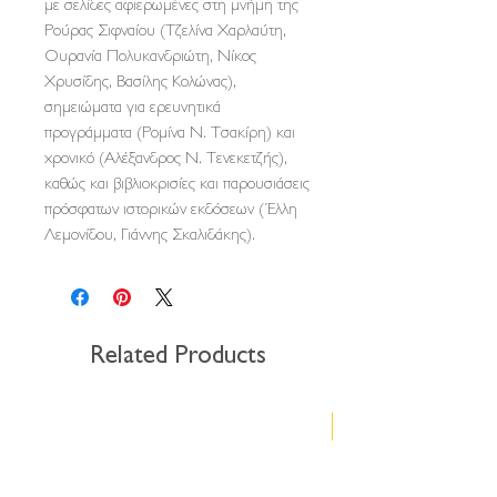
με σελίδες αφιερωμένες στη μνήμη της
Ρούρας Σιφναίου (Τζελίνα Χαρλαύτη,
Ουρανία Πολυκανδριώτη, Νίκος
Χρυσίδης, Βασίλης Κολώνας),
σημειώματα για ερευνητικά
προγράμματα (Ρομίνα Ν. Τσακίρη) και
χρονικό (Αλέξανδρος Ν. Τενεκετζής),
καθώς και βιβλιοκρισίες και παρουσιάσεις
πρόσφατων ιστορικών εκδόσεων (Έλλη
Λεμονίδου, Γιάννης Σκαλιδάκης).
Related Products
Νέα έκδοση