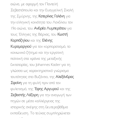
αιώνα, με αφορμή τον Παντελή
Σεβαστόπουλο και την Ευαγγελική Σχολή
της Σμύρνης, της
Κατερίνας Γαλάνη
για
την ελληνική κοινότητα του Λονδίνου τον
19ο αιώνα, του
Ανδρέα Λυμπεράτου
για
τους Έλληνες της Βάρνας, του
Κωστή
Καρπόζηλου
και της
Ελένης
Κυραμαργιού
για τον κορπορατισμό, το
κοινωνικό ζήτημα και την εργατική
πολιτική στα χρόνια της μεταξικής
δικτατορίας, του Johannes Koder για τη
γλώσσα ως χαρακτηριστικό γνώρισμα
ταυτότητας στο Βυζάντιο, της
Αλεξάνδρας
Σφοίνη
για τη φυλή πριν από τον
φυλετισμό, της
Έφης Αργυρού
και της
Σεβαστής Λάζαρη
για την αναγωγή των
πηγών σε μέσο καλλιέργειας της
ιστορικής σκέψης στη δευτεροβάθμια
εκπαίδευση. Το τεύχος συμπληρώνεται