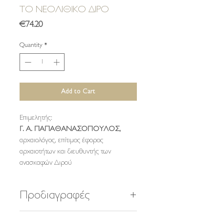
ΤΟ NEOΛIΘIKO ΔIPO
Price
€74.20
Quantity
*
Add to Cart
Επιμελητής:
Γ. Α. ΠΑΠΑΘΑΝΑΣΟΠΟΥΛΟΣ,
αρχαιολόγος, επίτιμος έφορος
αρχαιοτήτων και διευθυντής των
ανασκαφών Διρού
Προδιαγραφές
232 σελίδες, 400 έγχρωμες