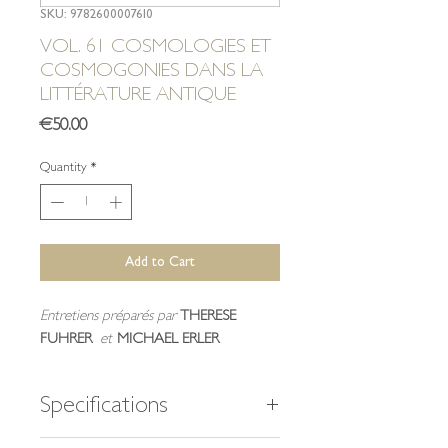
SKU: 9782600007610
VOL. 61 COSMOLOGIES ET
COSMOGONIES DANS LA
LITTÉRATURE ANTIQUE
Price
€50.00
Quantity
*
Add to Cart
Entretiens préparés par
THERESE
FUHRER
et
MICHAEL ERLER
Specifications
355 pages