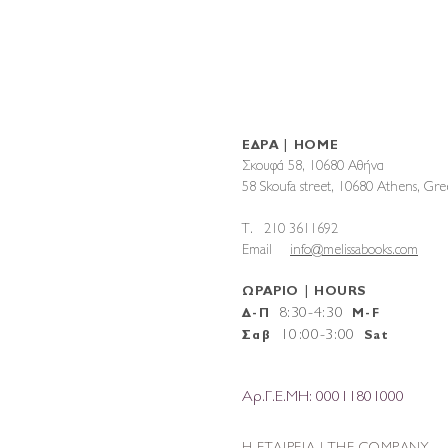
ΕΔΡΑ | HOME
Σκουφά 58, 10680 Αθήνα
58 Skoufa street, 10680 Athens, G
T. 210 3611692
Email
info@melissabooks.com
ΩΡΑΡΙΟ | HOURS
8:30-4:30
Δ-Π
M-F
10
:
00-3:00
Σαβ
Sat
Αρ.Γ.Ε.ΜΗ: 00011801000