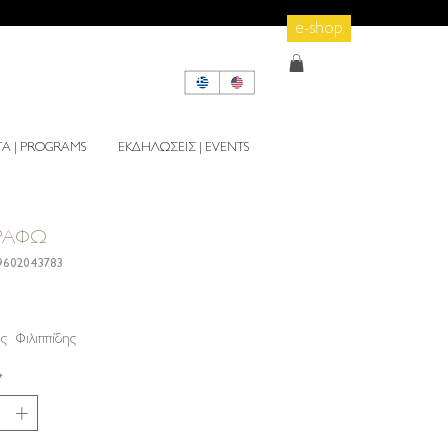
e-shop
 | PROGRAMS
ΕΚΔΗΛΩΣΕΙΣ | EVENTS
ΓΡΑΦΩ
9602043783
rice
ς Φιλιππίδης
*