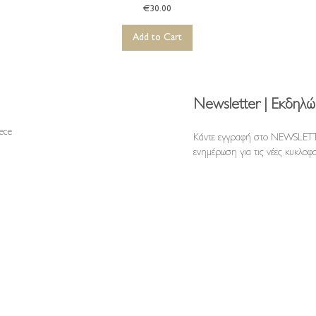
Price
€30.00
Add to Cart
Newsletter | Εκδηλώ
reece
Κάντε εγγραφή στο NEWSLETT
ενημέρωση για τις νέες κυκλοφο