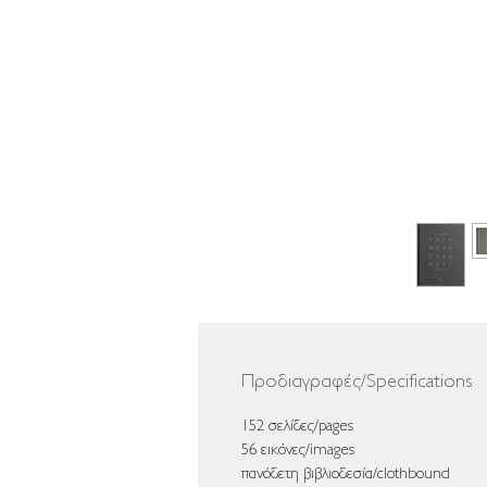
Προδιαγραφές/Specifications
152 σελίδες/pages
56 εικόνες/images
πανόδετη βιβλιοδεσία/clothbound