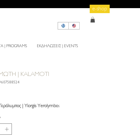
e-shop
 | PROGRAMS
ΕΚΔΗΛΩΣΕΙΣ | EVENTS
ΜΩΤΗ | KALAMOTI
9607588524
rice
Γερόλυμπος | Yiorgis Yerolymbo
s
*