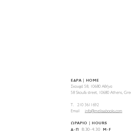
ΕΔΡΑ | HOME
Σκουφά 58, 10680 Αθήνα
58 Skoufa street, 10680 Athens, G
T. 210 3611692
Email
info@melissabooks.com
ΩΡΑΡΙΟ | HOURS
8:30-4:30
Δ-Π
M-F