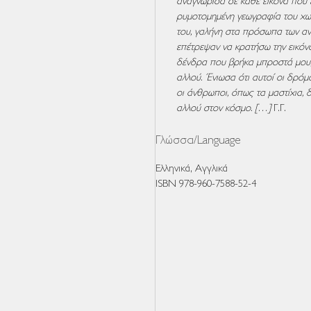
αναγνώρισα σε κάθε εικόνα που 
ρυμοτομημένη γεωγραφία του χω
του, γαλήνη στα πρόσωπα των α
επέτρεψαν να κρατήσω την εικόνα 
δένδρα που βρήκα μπροστά μου,
αλλού. Ένιωσα ότι αυτοί οι δρόμο
οι άνθρωποι, όπως τα μαστίχια,
αλλού στον κόσμο. […]
Γ.Γ.
Γλώσσα/Language
Ελληνικά, Αγγλικά
ISBN 978-960-7588-52-4