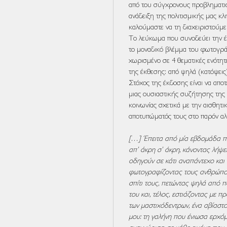
από του σύγχρονους προβληματισ
ανάδειξη της πολιτισμικής μας κ
καλούμαστε να τη διαχειριστούμε
Το λεύκωμα που συνοδεύει την έ
το μοναδικό βλέμμα του φωτογρά
χωρισμένο σε 4 θεματικές ενότητ
της έκθεσης: από ψηλά (κατόψεις)
Στόχος της έκδοσης είναι να απο
μιας ουσιαστικής συζήτησης της 
κοινωνίας σχετικά με την αισθητι
αποτυπώματός τους στο παρόν αλλ
[…] Έπειτα από μία εβδομάδα π
απ’ άκρη σ’ άκρη, κάνοντας λήψ
οδηγούν σε κάτι αναπάντεχο και
φωτογραφίζοντας τους ανθρώπο
σπίτι τους, πετώντας ψηλά από 
του και, τέλος, εστιάζοντας με 
των μαστιχόδεντρων, ένα αβίασ
μου: τη γαλήνη που ένιωσα ερχόμ