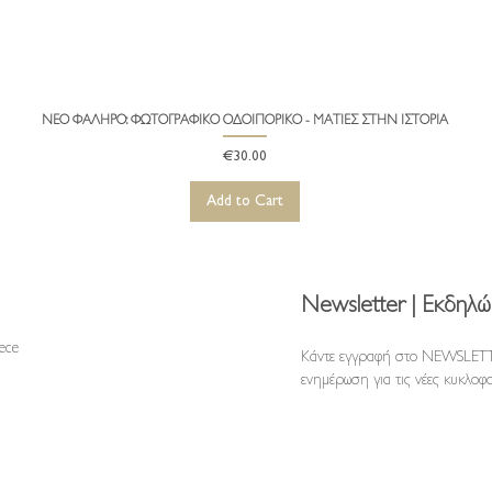
ΝΕΟ ΦΑΛΗΡΟ: ΦΩΤΟΓΡΑΦΙΚΟ ΟΔΟΙΠΟΡΙΚΟ - ΜΑΤΙΕΣ ΣΤΗΝ ΙΣΤΟΡΙΑ
Quick View
Price
€30.00
Add to Cart
Newsletter | Εκδηλώ
reece
Κάντε εγγραφή στο NEWSLETT
ενημέρωση για τις νέες κυκλοφο