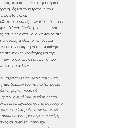
μούς σχετικά με τη διατήρηση και
ληρονομιάς και τους τρόπους που
 στον 21ο αιώνα.
κθεση παρουσιάζει τον τόπο μέσα από
φου Γιώργη Γερόλυμπου, και είναι
ες, όπως άλλωστε και οι φωτογραφίες
, οικισμός, άνθρωποι και δέντρα.
τελέσει την αφορμή για επανεκκίνηση
επιστημονικής κοινότητας και της
κή των ιστορικών οικισμών και του
ά και στο μέλλον.
ου περπάτησα το χωριό πάνω κάτω
εις των δρόμων του που άλλες φορές
 άλλες φορές πουθενά,
υς που ονομάζουν αυτό τον τόπο
πάνω και καταγράφοντας τη ρυμοτομία
προσοχή, από χαμηλά, στην τυπολογία
το συμπέρασμα προέκυψε στη σκέψη
ενος σε αυτό τον τόπο την